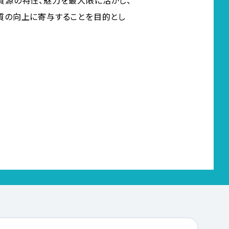
資源の特性、魅力を最大限に活かし、
質の向上に寄与することを目的とし
料
プレスリリース
当サイトについて
お問い合わせ